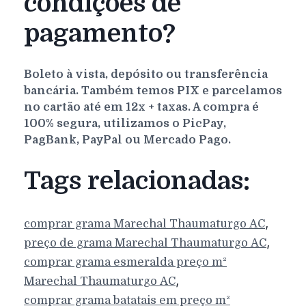
condições de
pagamento?
Boleto à vista, depósito ou transferência
bancária. Também temos PIX e parcelamos
no cartão até em 12x + taxas. A compra é
100% segura, utilizamos o PicPay,
PagBank, PayPal ou Mercado Pago.
Tags relacionadas:
,
comprar grama
Marechal Thaumaturgo
AC
,
preço de grama
Marechal Thaumaturgo
AC
comprar grama esmeralda preço m²
,
Marechal Thaumaturgo
AC
comprar grama batatais em preço m²