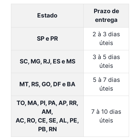
Prazo de
Estado
entrega
2 à 3 dias
SP e PR
úteis
3 à 5 dias
SC, MG, RJ, ES e MS
úteis
5 à 7 dias
MT, RS, GO, DF e BA
úteis
TO, MA, PI, PA, AP, RR,
AM,
7 à 10 dias
AC, RO, CE, SE, AL, PE,
úteis
PB, RN