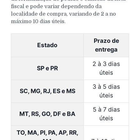
fiscal e pode variar dependendo da
localidade de compra, variando de 2 a no
máximo 10 dias úteis.
Prazo de
Estado
entrega
2 à 3 dias
SP e PR
úteis
3 à 5 dias
SC, MG, RJ, ES e MS
úteis
5 à 7 dias
MT, RS, GO, DF e BA
úteis
TO, MA, PI, PA, AP, RR,