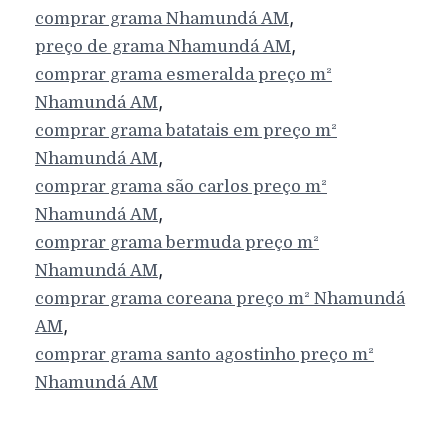
,
comprar grama
Nhamundá
AM
,
preço de grama
Nhamundá
AM
comprar grama esmeralda preço m²
,
Nhamundá
AM
comprar grama batatais em preço m²
,
Nhamundá
AM
comprar grama são carlos preço m²
,
Nhamundá
AM
comprar grama bermuda preço m²
,
Nhamundá
AM
comprar grama coreana preço m²
Nhamundá
,
AM
comprar grama santo agostinho preço m²
Nhamundá
AM