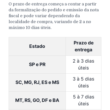
O prazo de entrega começa a contar a partir
da formalização do pedido e emissão da nota
fiscal e pode variar dependendo da
localidade de compra, variando de 2 a no
máximo 10 dias úteis.
Prazo de
Estado
entrega
2 à 3 dias
SP e PR
úteis
3 à 5 dias
SC, MG, RJ, ES e MS
úteis
5 à 7 dias
MT, RS, GO, DF e BA
úteis