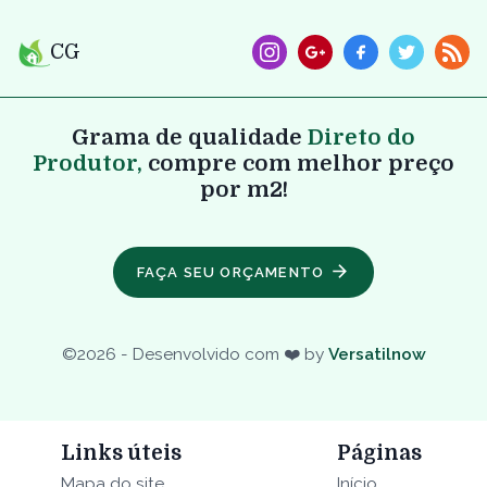
CG
Grama de qualidade
Direto do
Produtor,
compre com melhor preço
por m2!
FAÇA SEU ORÇAMENTO
©
2026
- Desenvolvido com ❤️ by
Versatilnow
Links úteis
Páginas
Mapa do site
Início