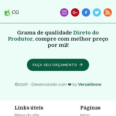
CG
Grama de qualidade
Direto do
Produtor,
compre com melhor preço
por m2!
FAÇA SEU ORÇAMENTO
©
2026
- Desenvolvido com ❤️ by
Versatilnow
Links úteis
Páginas
Mapa do site
Início