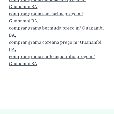
,
Guanambi
BA
comprar grama são carlos preço m²
,
Guanambi
BA
comprar grama bermuda preço m²
Guanambi
,
BA
comprar grama coreana preço m²
Guanambi
,
BA
comprar grama santo agostinho preço m²
Guanambi
BA