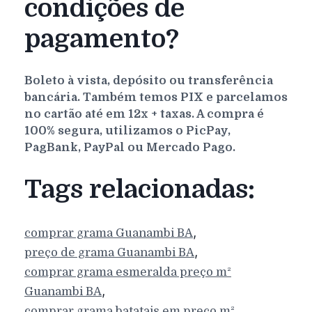
condições de
pagamento?
Boleto à vista, depósito ou transferência
bancária. Também temos PIX e parcelamos
no cartão até em 12x + taxas. A compra é
100% segura, utilizamos o PicPay,
PagBank, PayPal ou Mercado Pago.
Tags relacionadas:
,
comprar grama
Guanambi
BA
,
preço de grama
Guanambi
BA
comprar grama esmeralda preço m²
,
Guanambi
BA
comprar grama batatais em preço m²