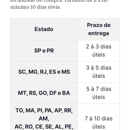
localidade de compra, variando de 2 a no
máximo 10 dias úteis.
Prazo de
Estado
entrega
2 à 3 dias
SP e PR
úteis
3 à 5 dias
SC, MG, RJ, ES e MS
úteis
5 à 7 dias
MT, RS, GO, DF e BA
úteis
TO, MA, PI, PA, AP, RR,
AM,
7 à 10 dias
AC, RO, CE, SE, AL, PE,
úteis