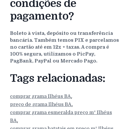
condições de
pagamento?
Boleto à vista, depósito ou transferência
bancária. Também temos PIX e parcelamos
no cartão até em 12x + taxas. A compra é
100% segura, utilizamos o PicPay,
PagBank, PayPal ou Mercado Pago.
Tags relacionadas:
,
comprar grama
Ilhéus
BA
,
preço de grama
Ilhéus
BA
comprar grama esmeralda preço m²
Ilhéus
,
BA
comprar grama batatais em preço m²
Ilhéus