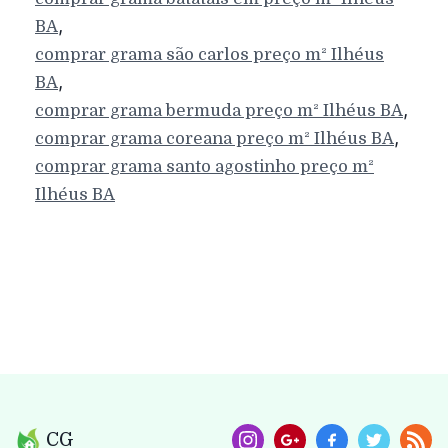
,
BA
comprar grama são carlos preço m²
Ilhéus
,
BA
,
comprar grama bermuda preço m²
Ilhéus
BA
,
comprar grama coreana preço m²
Ilhéus
BA
comprar grama santo agostinho preço m²
Ilhéus
BA
CG