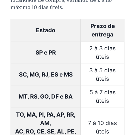
localidade de compra, variando de 2 a no
máximo 10 dias úteis.
Prazo de
Estado
entrega
2 à 3 dias
SP e PR
úteis
3 à 5 dias
SC, MG, RJ, ES e MS
úteis
5 à 7 dias
MT, RS, GO, DF e BA
úteis
TO, MA, PI, PA, AP, RR,
AM,
7 à 10 dias
AC, RO, CE, SE, AL, PE,
úteis