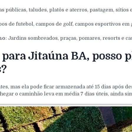
as públicas, taludes, platôs e aterros, pastagem, sítios 
pos de futebol, campos de golf, campos esportivos em g
nho
: Jardins sombreados, praças, pomares, resorts e ca
para Jitaúna BA, posso p
s?
es, mas ela pode ficar armazenada até 15 dias após de
hegar o caminhão leva em média 7 dias úteis, ainda si