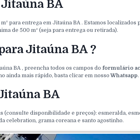
 Jitaúna BA
 m² para entrega em
Jitaúna
BA
. Estamos localizados
ma de 500 m² (seja para entrega ou retirada).
para Jitaúna BA ?
taúna
BA
, preencha todos os campos do
formulário a
o ainda mais rápido, basta clicar em nosso
Whatsapp
.
 Jitaúna BA
(consulte disponibilidade e preços): esmeralda, esmer
da celebration, grama coreana e santo agostinho.