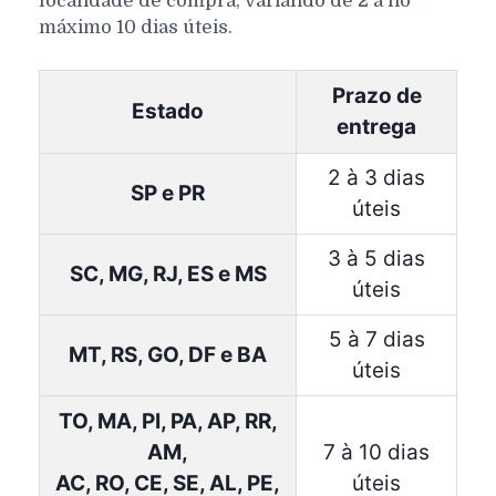
localidade de compra, variando de 2 a no
máximo 10 dias úteis.
Prazo de
Estado
entrega
2 à 3 dias
SP e PR
úteis
3 à 5 dias
SC, MG, RJ, ES e MS
úteis
5 à 7 dias
MT, RS, GO, DF e BA
úteis
TO, MA, PI, PA, AP, RR,
AM,
7 à 10 dias
AC, RO, CE, SE, AL, PE,
úteis