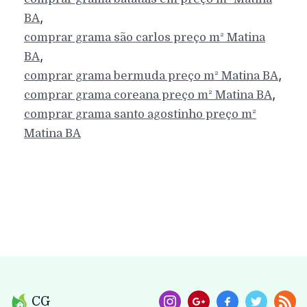
,
BA
comprar grama são carlos preço m²
Matina
,
BA
,
comprar grama bermuda preço m²
Matina
BA
,
comprar grama coreana preço m²
Matina
BA
comprar grama santo agostinho preço m²
Matina
BA
CG