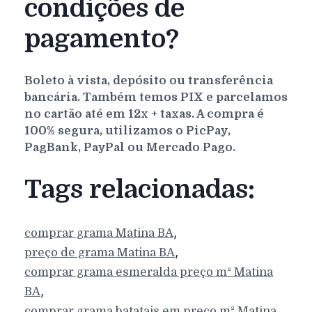
condições de
pagamento?
Boleto à vista, depósito ou transferência
bancária. Também temos PIX e parcelamos
no cartão até em 12x + taxas. A compra é
100% segura, utilizamos o PicPay,
PagBank, PayPal ou Mercado Pago.
Tags relacionadas:
,
comprar grama
Matina
BA
,
preço de grama
Matina
BA
comprar grama esmeralda preço m²
Matina
,
BA
comprar grama batatais em preço m²
Matina