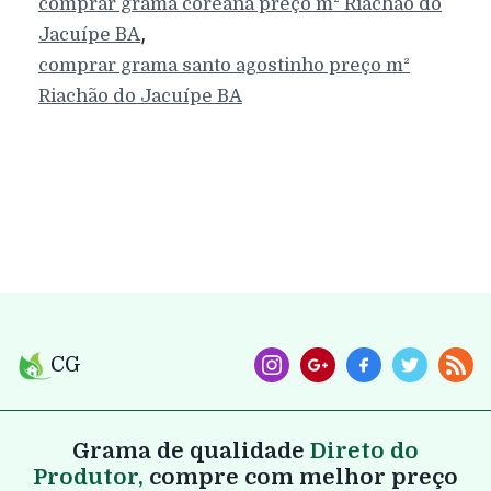
comprar grama coreana preço m²
Riachão do
,
Jacuípe
BA
comprar grama santo agostinho preço m²
Riachão do Jacuípe
BA
CG
Grama de qualidade
Direto do
Produtor,
compre com melhor preço