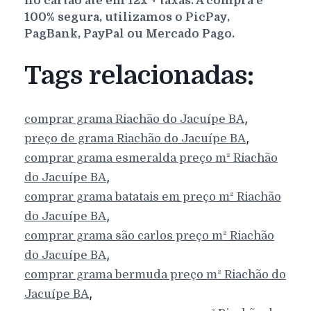
no cartão até em 12x + taxas. A compra é
100% segura, utilizamos o PicPay,
PagBank, PayPal ou Mercado Pago.
Tags relacionadas:
,
comprar grama
Riachão do Jacuípe
BA
,
preço de grama
Riachão do Jacuípe
BA
comprar grama esmeralda preço m²
Riachão
,
do Jacuípe
BA
comprar grama batatais em preço m²
Riachão
,
do Jacuípe
BA
comprar grama são carlos preço m²
Riachão
,
do Jacuípe
BA
comprar grama bermuda preço m²
Riachão do
,
Jacuípe
BA