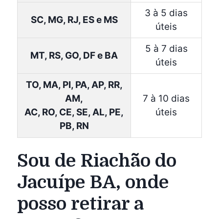
3 à 5 dias
SC, MG, RJ, ES e MS
úteis
5 à 7 dias
MT, RS, GO, DF e BA
úteis
TO, MA, PI, PA, AP, RR,
AM,
7 à 10 dias
AC, RO, CE, SE, AL, PE,
úteis
PB, RN
Sou de Riachão do
Jacuípe BA, onde
posso retirar a