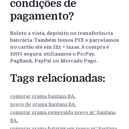
condições de
pagamento?
Boleto à vista, depósito ou transferência
bancária. Também temos PIX e parcelamos
no cartão até em 12x + taxas. A compra é
100% segura, utilizamos o PicPay,
PagBank, PayPal ou Mercado Pago.
Tags relacionadas:
,
comprar grama
Santana
BA
,
preço de grama
Santana
BA
comprar grama esmeralda preço m²
Santana
,
BA
comprar grama batatais em preço m²
Santana