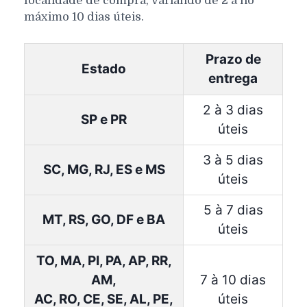
localidade de compra, variando de 2 a no
máximo 10 dias úteis.
Prazo de
Estado
entrega
2 à 3 dias
SP e PR
úteis
3 à 5 dias
SC, MG, RJ, ES e MS
úteis
5 à 7 dias
MT, RS, GO, DF e BA
úteis
TO, MA, PI, PA, AP, RR,
AM,
7 à 10 dias
AC, RO, CE, SE, AL, PE,
úteis