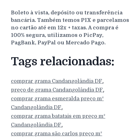
Boleto à vista, depósito ou transferência
bancária. Também temos PIX e parcelamos
no cartão até em 12x + taxas. A compra é
100% segura, utilizamos o PicPay,
PagBank, PayPal ou Mercado Pago.
Tags relacionadas:
,
comprar grama
Candangolândia
DF
,
preço de grama
Candangolândia
DF
comprar grama esmeralda preço m²
,
Candangolândia
DF
comprar grama batatais em preço m²
,
Candangolândia
DF
comprar grama são carlos preço m²