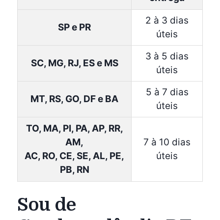
2 à 3 dias
SP e PR
úteis
3 à 5 dias
SC, MG, RJ, ES e MS
úteis
5 à 7 dias
MT, RS, GO, DF e BA
úteis
TO, MA, PI, PA, AP, RR,
AM,
7 à 10 dias
AC, RO, CE, SE, AL, PE,
úteis
PB, RN
Sou de