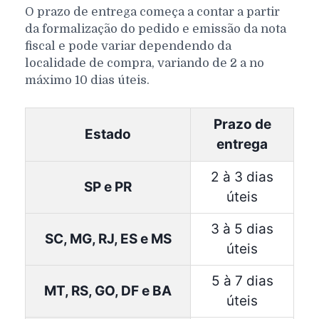
O prazo de entrega começa a contar a partir
da formalização do pedido e emissão da nota
fiscal e pode variar dependendo da
localidade de compra, variando de 2 a no
máximo 10 dias úteis.
Prazo de
Estado
entrega
2 à 3 dias
SP e PR
úteis
3 à 5 dias
SC, MG, RJ, ES e MS
úteis
5 à 7 dias
MT, RS, GO, DF e BA
úteis