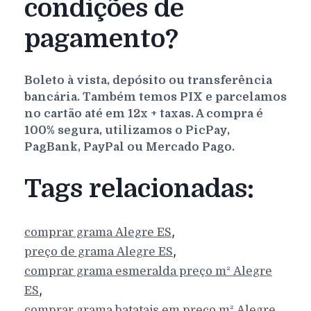
condições de
pagamento?
Boleto à vista, depósito ou transferência
bancária. Também temos PIX e parcelamos
no cartão até em 12x + taxas. A compra é
100% segura, utilizamos o PicPay,
PagBank, PayPal ou Mercado Pago.
Tags relacionadas:
,
comprar grama
Alegre
ES
,
preço de grama
Alegre
ES
comprar grama esmeralda preço m²
Alegre
,
ES
comprar grama batatais em preço m²
Alegre