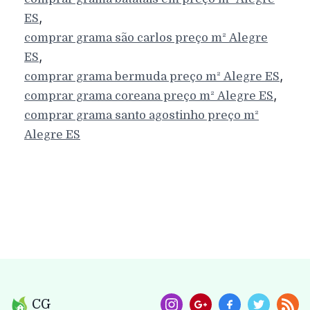
,
ES
comprar grama são carlos preço m²
Alegre
,
ES
,
comprar grama bermuda preço m²
Alegre
ES
,
comprar grama coreana preço m²
Alegre
ES
comprar grama santo agostinho preço m²
Alegre
ES
CG