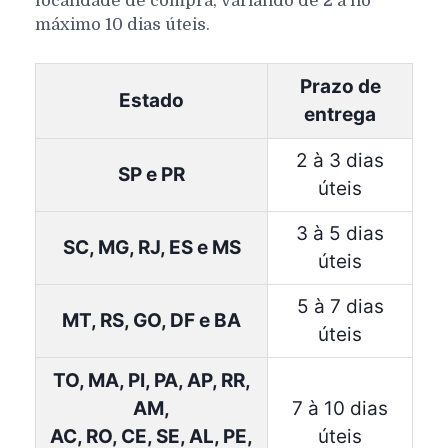
localidade de compra, variando de 2 a no
máximo 10 dias úteis.
Prazo de
Estado
entrega
2 à 3 dias
SP e PR
úteis
3 à 5 dias
SC, MG, RJ, ES e MS
úteis
5 à 7 dias
MT, RS, GO, DF e BA
úteis
TO, MA, PI, PA, AP, RR,
AM,
7 à 10 dias
AC, RO, CE, SE, AL, PE,
úteis