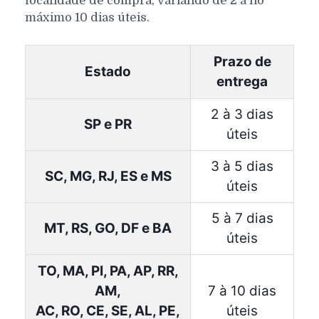
localidade de compra, variando de 2 a no
máximo 10 dias úteis.
Prazo de
Estado
entrega
2 à 3 dias
SP e PR
úteis
3 à 5 dias
SC, MG, RJ, ES e MS
úteis
5 à 7 dias
MT, RS, GO, DF e BA
úteis
TO, MA, PI, PA, AP, RR,
AM,
7 à 10 dias
AC, RO, CE, SE, AL, PE,
úteis