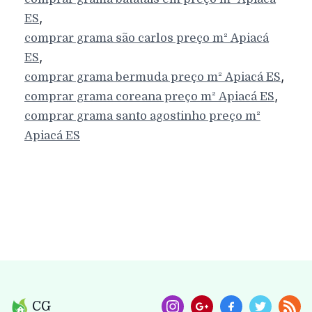
,
ES
comprar grama são carlos preço m²
Apiacá
,
ES
,
comprar grama bermuda preço m²
Apiacá
ES
,
comprar grama coreana preço m²
Apiacá
ES
comprar grama santo agostinho preço m²
Apiacá
ES
CG