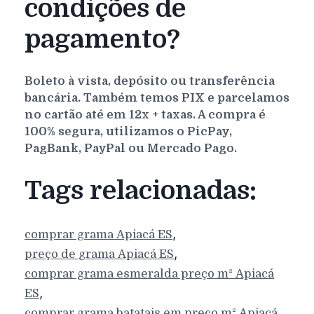
condições de
pagamento?
Boleto à vista, depósito ou transferência
bancária. Também temos PIX e parcelamos
no cartão até em 12x + taxas. A compra é
100% segura, utilizamos o PicPay,
PagBank, PayPal ou Mercado Pago.
Tags relacionadas:
,
comprar grama
Apiacá
ES
,
preço de grama
Apiacá
ES
comprar grama esmeralda preço m²
Apiacá
,
ES
comprar grama batatais em preço m²
Apiacá