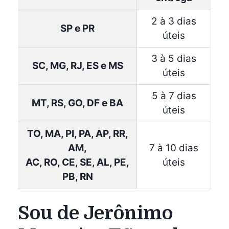
2 à 3 dias
SP e PR
úteis
3 à 5 dias
SC, MG, RJ, ES e MS
úteis
5 à 7 dias
MT, RS, GO, DF e BA
úteis
TO, MA, PI, PA, AP, RR,
AM,
7 à 10 dias
AC, RO, CE, SE, AL, PE,
úteis
PB, RN
Sou de Jerônimo