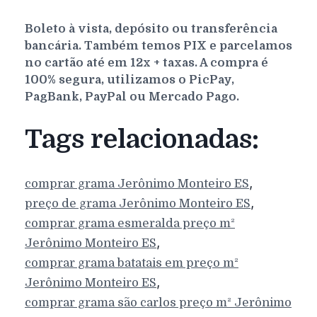
Boleto à vista, depósito ou transferência
bancária. Também temos PIX e parcelamos
no cartão até em 12x + taxas. A compra é
100% segura, utilizamos o PicPay,
PagBank, PayPal ou Mercado Pago.
Tags relacionadas:
,
comprar grama
Jerônimo Monteiro
ES
,
preço de grama
Jerônimo Monteiro
ES
comprar grama esmeralda preço m²
,
Jerônimo Monteiro
ES
comprar grama batatais em preço m²
,
Jerônimo Monteiro
ES
comprar grama são carlos preço m²
Jerônimo