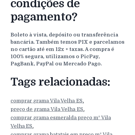
condições de
pagamento?
Boleto à vista, depósito ou transferência
bancária. Também temos PIX e parcelamos
no cartão até em 12x + taxas. A compra é
100% segura, utilizamos o PicPay,
PagBank, PayPal ou Mercado Pago.
Tags relacionadas:
,
comprar grama
Vila Velha
ES
,
preço de grama
Vila Velha
ES
comprar grama esmeralda preço m²
Vila
,
Velha
ES
comprar grama batatais em preço m²
Vila