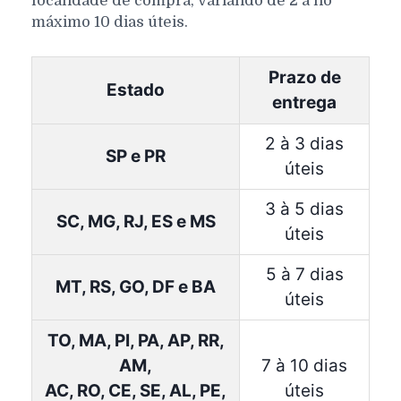
localidade de compra, variando de 2 a no
máximo 10 dias úteis.
Prazo de
Estado
entrega
2 à 3 dias
SP e PR
úteis
3 à 5 dias
SC, MG, RJ, ES e MS
úteis
5 à 7 dias
MT, RS, GO, DF e BA
úteis
TO, MA, PI, PA, AP, RR,
AM,
7 à 10 dias
AC, RO, CE, SE, AL, PE,
úteis