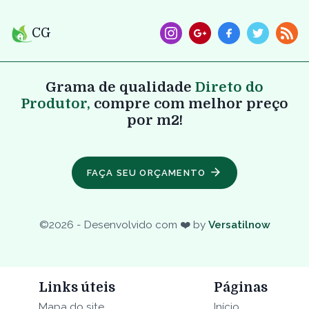
CG
Grama de qualidade
Direto do
Produtor,
compre com melhor preço
por m2!
FAÇA SEU ORÇAMENTO
©
2026
- Desenvolvido com ❤️ by
Versatilnow
Links úteis
Páginas
Mapa do site
Início