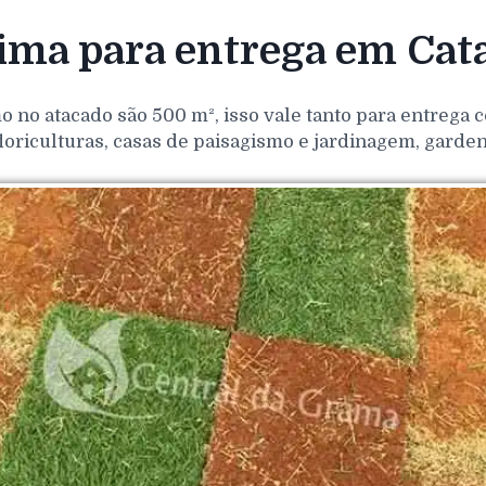
ma para entrega em Cata
o no atacado são 500 m², isso vale tanto para entrega
loriculturas, casas de paisagismo e jardinagem, gar