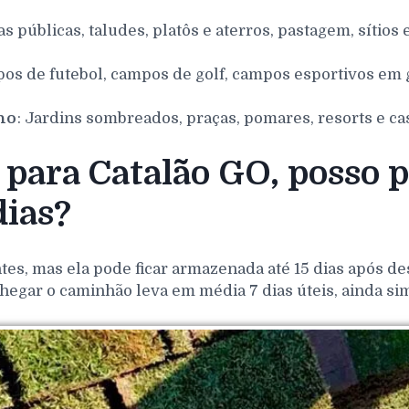
as públicas, taludes, platôs e aterros, pastagem, sítios 
pos de futebol, campos de golf, campos esportivos em g
nho
: Jardins sombreados, praças, pomares, resorts e ca
para Catalão GO, posso 
ias?
es, mas ela pode ficar armazenada até 15 dias após de
hegar o caminhão leva em média 7 dias úteis, ainda si