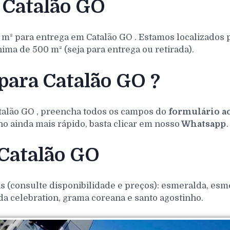
 Catalão GO
 m² para entrega em
Catalão
GO
. Estamos localizados
ma de 500 m² (seja para entrega ou retirada).
para Catalão GO ?
talão
GO
, preencha todos os campos do
formulário a
o ainda mais rápido, basta clicar em nosso
Whatsapp
.
 Catalão GO
(consulte disponibilidade e preços): esmeralda, esmer
da celebration, grama coreana e santo agostinho.