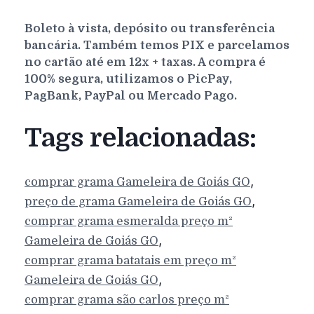
Boleto à vista, depósito ou transferência
bancária. Também temos PIX e parcelamos
no cartão até em 12x + taxas. A compra é
100% segura, utilizamos o PicPay,
PagBank, PayPal ou Mercado Pago.
Tags relacionadas:
,
comprar grama
Gameleira de Goiás
GO
,
preço de grama
Gameleira de Goiás
GO
comprar grama esmeralda preço m²
,
Gameleira de Goiás
GO
comprar grama batatais em preço m²
,
Gameleira de Goiás
GO
comprar grama são carlos preço m²