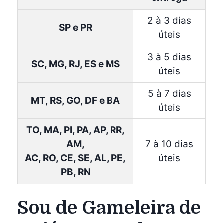
2 à 3 dias
SP e PR
úteis
3 à 5 dias
SC, MG, RJ, ES e MS
úteis
5 à 7 dias
MT, RS, GO, DF e BA
úteis
TO, MA, PI, PA, AP, RR,
AM,
7 à 10 dias
AC, RO, CE, SE, AL, PE,
úteis
PB, RN
Sou de Gameleira de