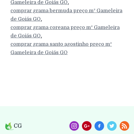
,
Gameleira de Goiás
GO
comprar grama bermuda preço m²
Gameleira
,
de Goiás
GO
comprar grama coreana preço m²
Gameleira
,
de Goiás
GO
comprar grama santo agostinho preço m²
Gameleira de Goiás
GO
CG