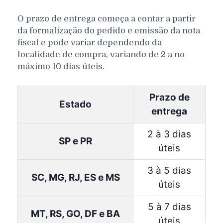
O prazo de entrega começa a contar a partir
da formalização do pedido e emissão da nota
fiscal e pode variar dependendo da
localidade de compra, variando de 2 a no
máximo 10 dias úteis.
Prazo de
Estado
entrega
2 à 3 dias
SP e PR
úteis
3 à 5 dias
SC, MG, RJ, ES e MS
úteis
5 à 7 dias
MT, RS, GO, DF e BA
úteis