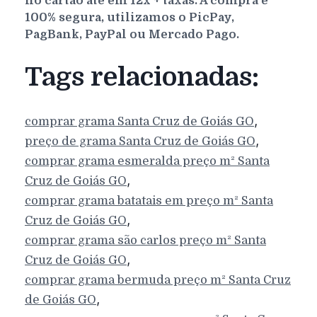
no cartão até em 12x + taxas. A compra é
100% segura, utilizamos o PicPay,
PagBank, PayPal ou Mercado Pago.
Tags relacionadas:
,
comprar grama
Santa Cruz de Goiás
GO
,
preço de grama
Santa Cruz de Goiás
GO
comprar grama esmeralda preço m²
Santa
,
Cruz de Goiás
GO
comprar grama batatais em preço m²
Santa
,
Cruz de Goiás
GO
comprar grama são carlos preço m²
Santa
,
Cruz de Goiás
GO
comprar grama bermuda preço m²
Santa Cruz
,
de Goiás
GO