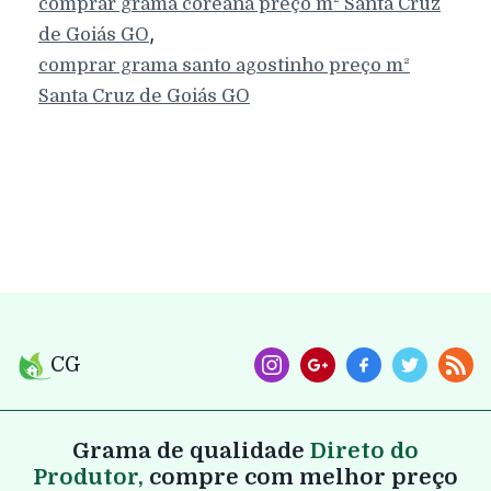
comprar grama coreana preço m²
Santa Cruz
,
de Goiás
GO
comprar grama santo agostinho preço m²
Santa Cruz de Goiás
GO
CG
Grama de qualidade
Direto do
Produtor,
compre com melhor preço