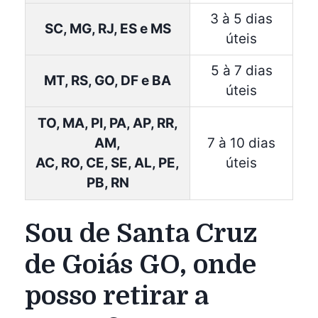
3 à 5 dias
SC, MG, RJ, ES e MS
úteis
5 à 7 dias
MT, RS, GO, DF e BA
úteis
TO, MA, PI, PA, AP, RR,
AM,
7 à 10 dias
AC, RO, CE, SE, AL, PE,
úteis
PB, RN
Sou de Santa Cruz
de Goiás GO, onde
posso retirar a