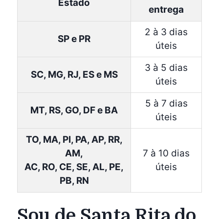
Estado
entrega
2 à 3 dias
SP e PR
úteis
3 à 5 dias
SC, MG, RJ, ES e MS
úteis
5 à 7 dias
MT, RS, GO, DF e BA
úteis
TO, MA, PI, PA, AP, RR,
AM,
7 à 10 dias
AC, RO, CE, SE, AL, PE,
úteis
PB, RN
Sou de Santa Rita do