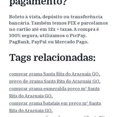
pagamento?
Boleto à vista, depósito ou transferência
bancária. Também temos PIX e parcelamos
no cartão até em 12x + taxas. A compra é
100% segura, utilizamos o PicPay,
PagBank, PayPal ou Mercado Pago.
Tags relacionadas:
,
comprar grama
Santa Rita do Araguaia
GO
,
preço de grama
Santa Rita do Araguaia
GO
comprar grama esmeralda preço m²
Santa
,
Rita do Araguaia
GO
comprar grama batatais em preço m²
Santa
,
Rita do Araguaia
GO