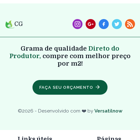
CG
Grama de qualidade
Direto do
Produtor,
compre com melhor preço
por m2!
FAÇA SEU ORÇAMENTO
©
2026
- Desenvolvido com ❤️ by
Versatilnow
Links úteis
Páginas