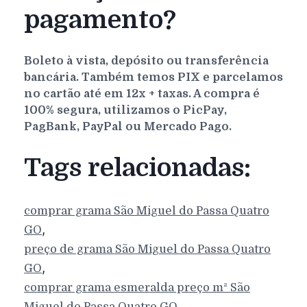
pagamento?
Boleto à vista, depósito ou transferência
bancária. Também temos PIX e parcelamos
no cartão até em 12x + taxas. A compra é
100% segura, utilizamos o PicPay,
PagBank, PayPal ou Mercado Pago.
Tags relacionadas:
comprar grama
São Miguel do Passa Quatro
,
GO
preço de grama
São Miguel do Passa Quatro
,
GO
comprar grama esmeralda preço m²
São
,
Miguel do Passa Quatro
GO