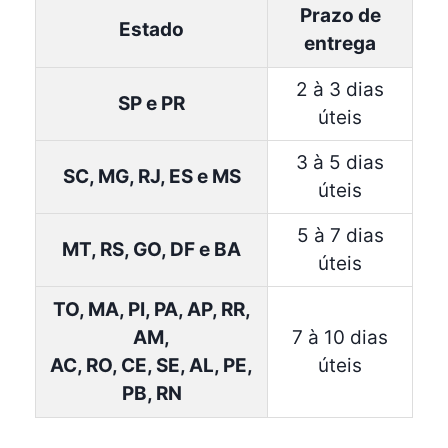
Prazo de
Estado
entrega
2 à 3 dias
SP e PR
úteis
3 à 5 dias
SC, MG, RJ, ES e MS
úteis
5 à 7 dias
MT, RS, GO, DF e BA
úteis
TO, MA, PI, PA, AP, RR,
AM,
7 à 10 dias
AC, RO, CE, SE, AL, PE,
úteis
PB, RN