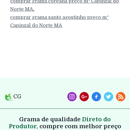
comprar grama coreana preço m²
Capinzal do
,
Norte
MA
comprar grama santo agostinho preço m²
Capinzal do Norte
MA
CG
Grama de qualidade
Direto do
Produtor,
compre com melhor preço