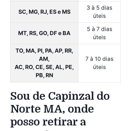
3 à 5 dias
SC, MG, RJ, ES e MS
úteis
5 à 7 dias
MT, RS, GO, DF e BA
úteis
TO, MA, PI, PA, AP, RR,
AM,
7 à 10 dias
AC, RO, CE, SE, AL, PE,
úteis
PB, RN
Sou de Capinzal do
Norte MA, onde
posso retirar a