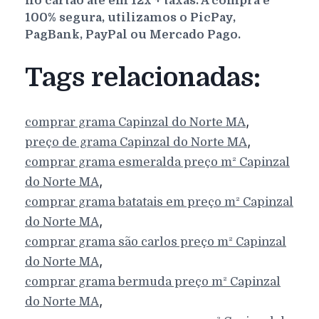
no cartão até em 12x + taxas. A compra é
100% segura, utilizamos o PicPay,
PagBank, PayPal ou Mercado Pago.
Tags relacionadas:
,
comprar grama
Capinzal do Norte
MA
,
preço de grama
Capinzal do Norte
MA
comprar grama esmeralda preço m²
Capinzal
,
do Norte
MA
comprar grama batatais em preço m²
Capinzal
,
do Norte
MA
comprar grama são carlos preço m²
Capinzal
,
do Norte
MA
comprar grama bermuda preço m²
Capinzal
,
do Norte
MA