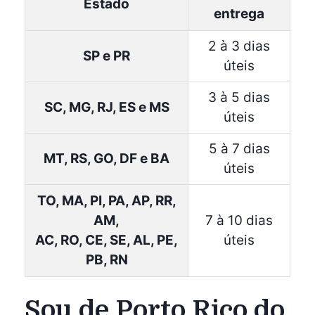
Estado
entrega
2 à 3 dias
SP e PR
úteis
3 à 5 dias
SC, MG, RJ, ES e MS
úteis
5 à 7 dias
MT, RS, GO, DF e BA
úteis
TO, MA, PI, PA, AP, RR,
AM,
7 à 10 dias
AC, RO, CE, SE, AL, PE,
úteis
PB, RN
Sou de Porto Rico do