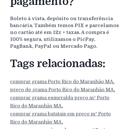
pagamento?
Boleto à vista, depósito ou transferência
bancária. Também temos PIX e parcelamos
no cartão até em 12x + taxas. A compra é
100% segura, utilizamos o PicPay,
PagBank, PayPal ou Mercado Pago.
Tags relacionadas:
,
comprar grama
Porto Rico do Maranhão
MA
,
preço de grama
Porto Rico do Maranhão
MA
comprar grama esmeralda preço m²
Porto
,
Rico do Maranhão
MA
comprar grama batatais em preço m²
Porto
,
Rico do Maranhão
MA