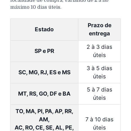
localidade de compra, variando de 2 a no
máximo 10 dias úteis.
Prazo de
Estado
entrega
2 à 3 dias
SP e PR
úteis
3 à 5 dias
SC, MG, RJ, ES e MS
úteis
5 à 7 dias
MT, RS, GO, DF e BA
úteis
TO, MA, PI, PA, AP, RR,
AM,
7 à 10 dias
AC, RO, CE, SE, AL, PE,
úteis