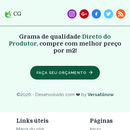
CG
Grama de qualidade
Direto do
Produtor,
compre com melhor preço
por m2!
FAÇA SEU ORÇAMENTO
©
2026
- Desenvolvido com ❤️ by
Versatilnow
Links úteis
Páginas
Mapa do site
Início