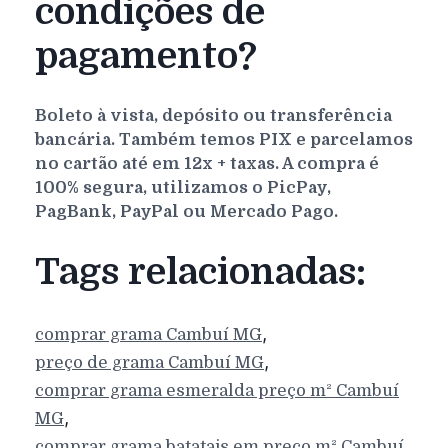
condições de
pagamento?
Boleto à vista, depósito ou transferência
bancária. Também temos PIX e parcelamos
no cartão até em 12x + taxas. A compra é
100% segura, utilizamos o PicPay,
PagBank, PayPal ou Mercado Pago.
Tags relacionadas:
,
comprar grama
Cambuí
MG
,
preço de grama
Cambuí
MG
comprar grama esmeralda preço m²
Cambuí
,
MG
comprar grama batatais em preço m²
Cambuí