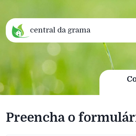
central da grama
Co
Preencha o formulár