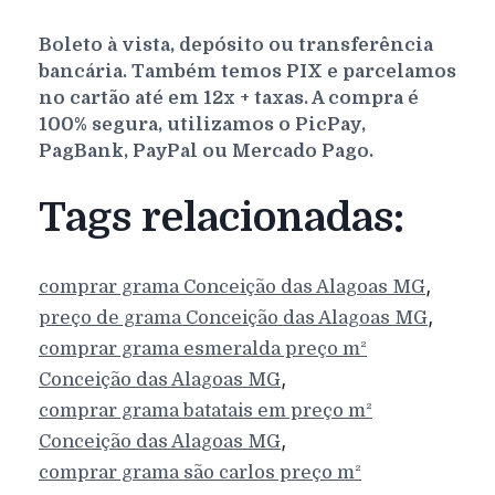
Boleto à vista, depósito ou transferência
bancária. Também temos PIX e parcelamos
no cartão até em 12x + taxas. A compra é
100% segura, utilizamos o PicPay,
PagBank, PayPal ou Mercado Pago.
Tags relacionadas:
,
comprar grama
Conceição das Alagoas
MG
,
preço de grama
Conceição das Alagoas
MG
comprar grama esmeralda preço m²
,
Conceição das Alagoas
MG
comprar grama batatais em preço m²
,
Conceição das Alagoas
MG
comprar grama são carlos preço m²