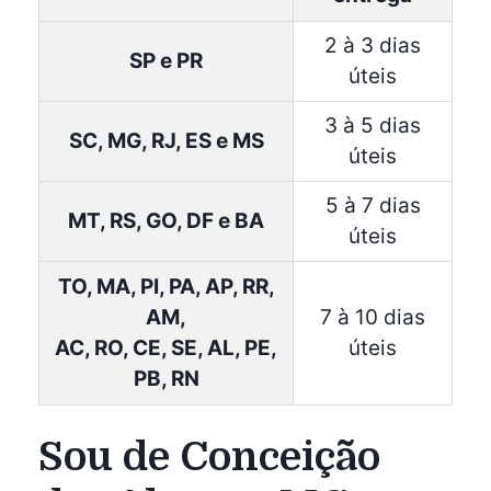
2 à 3 dias
SP e PR
úteis
3 à 5 dias
SC, MG, RJ, ES e MS
úteis
5 à 7 dias
MT, RS, GO, DF e BA
úteis
TO, MA, PI, PA, AP, RR,
AM,
7 à 10 dias
AC, RO, CE, SE, AL, PE,
úteis
PB, RN
Sou de Conceição