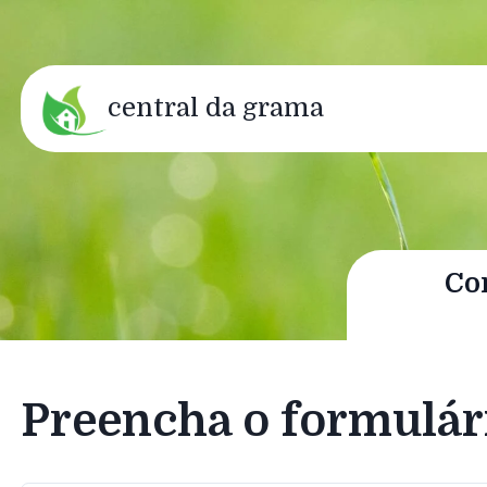
central da grama
Co
Preencha o formulár