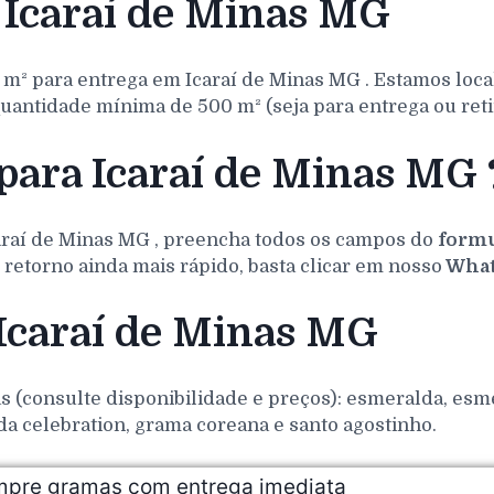
Icaraí de Minas MG
 m² para entrega em
Icaraí de Minas
MG
. Estamos loc
uantidade mínima de 500 m² (seja para entrega ou reti
para Icaraí de Minas MG 
araí de Minas
MG
, preencha todos os campos do
formu
retorno ainda mais rápido, basta clicar em nosso
What
 Icaraí de Minas MG
(consulte disponibilidade e preços): esmeralda, esmer
da celebration, grama coreana e santo agostinho.