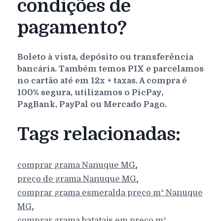
condições de
pagamento?
Boleto à vista, depósito ou transferência
bancária. Também temos PIX e parcelamos
no cartão até em 12x + taxas. A compra é
100% segura, utilizamos o PicPay,
PagBank, PayPal ou Mercado Pago.
Tags relacionadas:
,
comprar grama
Nanuque
MG
,
preço de grama
Nanuque
MG
comprar grama esmeralda preço m²
Nanuque
,
MG
comprar grama batatais em preço m²