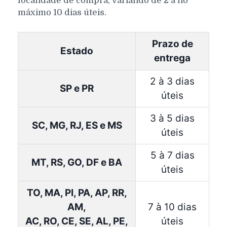
localidade de compra, variando de 2 a no
máximo 10 dias úteis.
Prazo de
Estado
entrega
2 à 3 dias
SP e PR
úteis
3 à 5 dias
SC, MG, RJ, ES e MS
úteis
5 à 7 dias
MT, RS, GO, DF e BA
úteis
TO, MA, PI, PA, AP, RR,
AM,
7 à 10 dias
AC, RO, CE, SE, AL, PE,
úteis