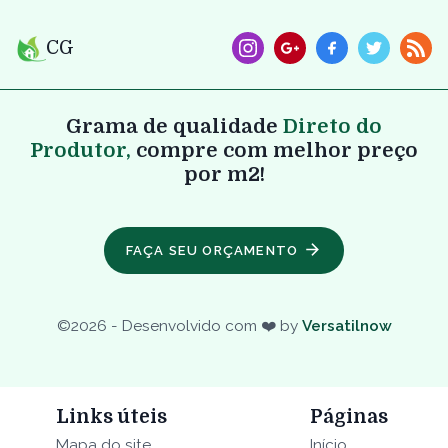
CG
Grama de qualidade
Direto do
Produtor,
compre com melhor preço
por m2!
FAÇA SEU ORÇAMENTO
©
2026
- Desenvolvido com ❤️ by
Versatilnow
Links úteis
Páginas
Mapa do site
Início