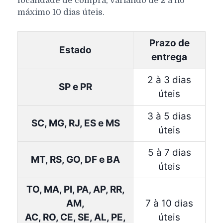
localidade de compra, variando de 2 a no
máximo 10 dias úteis.
Prazo de
Estado
entrega
2 à 3 dias
SP e PR
úteis
3 à 5 dias
SC, MG, RJ, ES e MS
úteis
5 à 7 dias
MT, RS, GO, DF e BA
úteis
TO, MA, PI, PA, AP, RR,
AM,
7 à 10 dias
AC, RO, CE, SE, AL, PE,
úteis