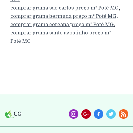
,
comprar grama são carlos preço m²
Poté
MG
,
comprar grama bermuda preço m²
Poté
MG
,
comprar grama coreana preço m²
Poté
MG
comprar grama santo agostinho preço m²
Poté
MG
CG