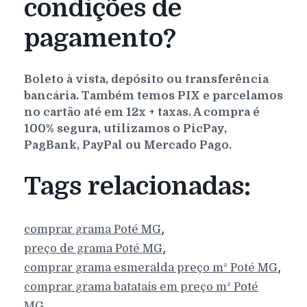
condições de
pagamento?
Boleto à vista, depósito ou transferência
bancária. Também temos PIX e parcelamos
no cartão até em 12x + taxas. A compra é
100% segura, utilizamos o PicPay,
PagBank, PayPal ou Mercado Pago.
Tags relacionadas:
,
comprar grama
Poté
MG
,
preço de grama
Poté
MG
,
comprar grama esmeralda preço m²
Poté
MG
comprar grama batatais em preço m²
Poté
,
MG