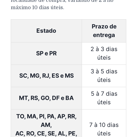
localidade de compra, variando de 2 a no
máximo 10 dias úteis.
Prazo de
Estado
entrega
2 à 3 dias
SP e PR
úteis
3 à 5 dias
SC, MG, RJ, ES e MS
úteis
5 à 7 dias
MT, RS, GO, DF e BA
úteis
TO, MA, PI, PA, AP, RR,
AM,
7 à 10 dias
AC, RO, CE, SE, AL, PE,
úteis