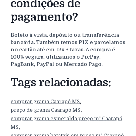
condições de
pagamento?
Boleto à vista, depósito ou transferência
bancária. Também temos PIX e parcelamos
no cartão até em 12x + taxas. A compra é
100% segura, utilizamos o PicPay,
PagBank, PayPal ou Mercado Pago.
Tags relacionadas:
,
comprar grama
Caarapó
MS
,
preço de grama
Caarapó
MS
comprar grama esmeralda preço m²
Caarapó
,
MS
comprar grama batatais em preço m²
Caarapó