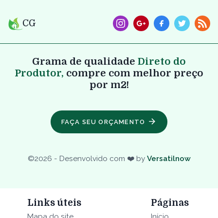
CG
Grama de qualidade
Direto do
Produtor,
compre com melhor preço
por m2!
FAÇA SEU ORÇAMENTO
©
2026
- Desenvolvido com ❤️ by
Versatilnow
Links úteis
Páginas
Mapa do site
Início