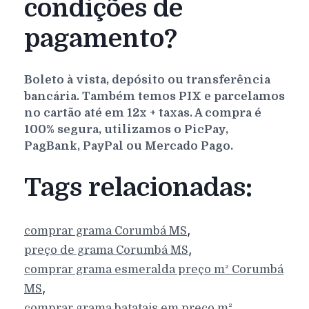
condições de
pagamento?
Boleto à vista, depósito ou transferência
bancária. Também temos PIX e parcelamos
no cartão até em 12x + taxas. A compra é
100% segura, utilizamos o PicPay,
PagBank, PayPal ou Mercado Pago.
Tags relacionadas:
,
comprar grama
Corumbá
MS
,
preço de grama
Corumbá
MS
comprar grama esmeralda preço m²
Corumbá
,
MS
comprar grama batatais em preço m²