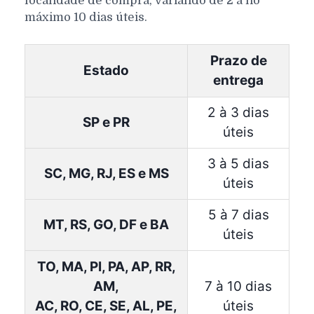
localidade de compra, variando de 2 a no
máximo 10 dias úteis.
Prazo de
Estado
entrega
2 à 3 dias
SP e PR
úteis
3 à 5 dias
SC, MG, RJ, ES e MS
úteis
5 à 7 dias
MT, RS, GO, DF e BA
úteis
TO, MA, PI, PA, AP, RR,
AM,
7 à 10 dias
AC, RO, CE, SE, AL, PE,
úteis