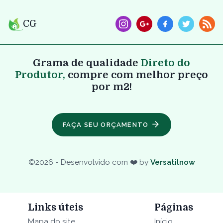
CG
Grama de qualidade
Direto do
Produtor,
compre com melhor preço
por m2!
FAÇA SEU ORÇAMENTO
©
2026
- Desenvolvido com ❤️ by
Versatilnow
Links úteis
Páginas
Mapa do site
Início