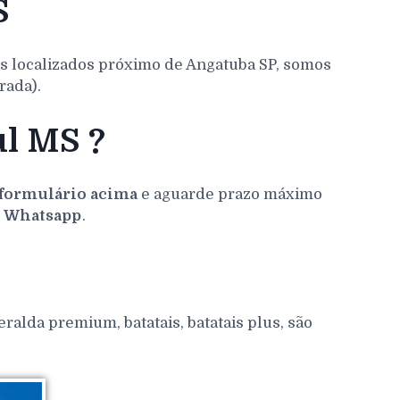
S
s localizados próximo de Angatuba SP, somos
rada).
ul MS ?
formulário acima
e aguarde prazo máximo
o
Whatsapp
.
S
alda premium, batatais, batatais plus, são