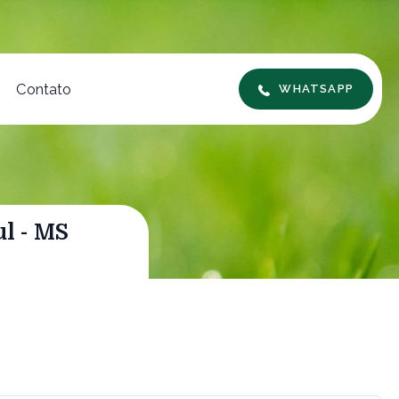
Contato
WHATSAPP
l - MS