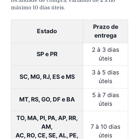
localidade de compra, variando de 2 a no
máximo 10 dias úteis.
Prazo de
Estado
entrega
2 à 3 dias
SP e PR
úteis
3 à 5 dias
SC, MG, RJ, ES e MS
úteis
5 à 7 dias
MT, RS, GO, DF e BA
úteis
TO, MA, PI, PA, AP, RR,
AM,
7 à 10 dias
AC, RO, CE, SE, AL, PE,
úteis