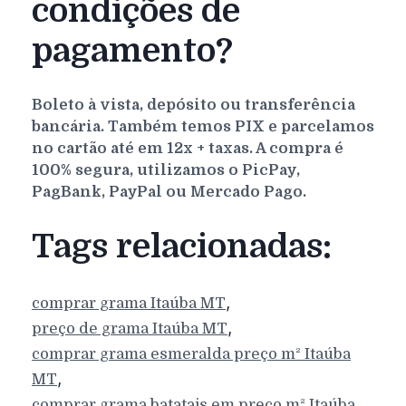
condições de
pagamento?
Boleto à vista, depósito ou transferência
bancária. Também temos PIX e parcelamos
no cartão até em 12x + taxas. A compra é
100% segura, utilizamos o PicPay,
PagBank, PayPal ou Mercado Pago.
Tags relacionadas:
,
comprar grama
Itaúba
MT
,
preço de grama
Itaúba
MT
comprar grama esmeralda preço m²
Itaúba
,
MT
comprar grama batatais em preço m²
Itaúba