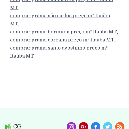
,
MT
comprar grama são carlos preço m²
Itaúba
,
MT
,
comprar grama bermuda preço m²
Itaúba
MT
,
comprar grama coreana preço m²
Itaúba
MT
comprar grama santo agostinho preço m²
Itaúba
MT
CG