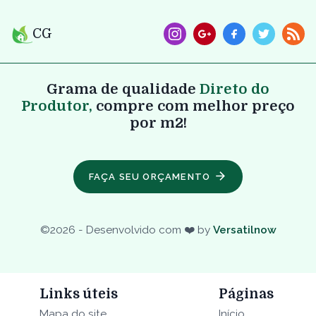
CG
Grama de qualidade
Direto do
Produtor,
compre com melhor preço
por m2!
FAÇA SEU ORÇAMENTO
©
2026
- Desenvolvido com ❤️ by
Versatilnow
Links úteis
Páginas
Mapa do site
Início