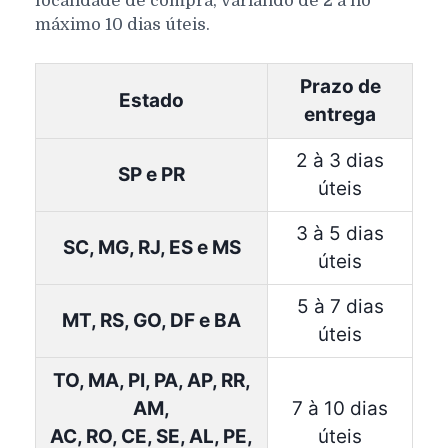
localidade de compra, variando de 2 a no
máximo 10 dias úteis.
Prazo de
Estado
entrega
2 à 3 dias
SP e PR
úteis
3 à 5 dias
SC, MG, RJ, ES e MS
úteis
5 à 7 dias
MT, RS, GO, DF e BA
úteis
TO, MA, PI, PA, AP, RR,
AM,
7 à 10 dias
AC, RO, CE, SE, AL, PE,
úteis