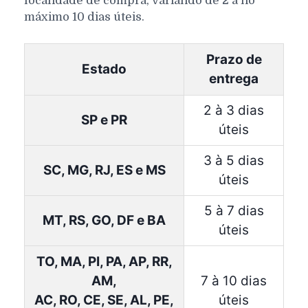
localidade de compra, variando de 2 a no
máximo 10 dias úteis.
Prazo de
Estado
entrega
2 à 3 dias
SP e PR
úteis
3 à 5 dias
SC, MG, RJ, ES e MS
úteis
5 à 7 dias
MT, RS, GO, DF e BA
úteis
TO, MA, PI, PA, AP, RR,
AM,
7 à 10 dias
AC, RO, CE, SE, AL, PE,
úteis