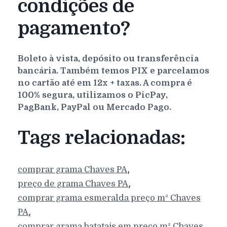
condições de
pagamento?
Boleto à vista, depósito ou transferência
bancária. Também temos PIX e parcelamos
no cartão até em 12x + taxas. A compra é
100% segura, utilizamos o PicPay,
PagBank, PayPal ou Mercado Pago.
Tags relacionadas:
,
comprar grama
Chaves
PA
,
preço de grama
Chaves
PA
comprar grama esmeralda preço m²
Chaves
,
PA
comprar grama batatais em preço m²
Chaves