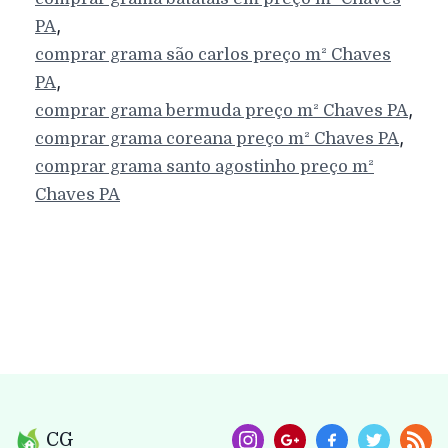
,
PA
comprar grama são carlos preço m²
Chaves
,
PA
,
comprar grama bermuda preço m²
Chaves
PA
,
comprar grama coreana preço m²
Chaves
PA
comprar grama santo agostinho preço m²
Chaves
PA
CG