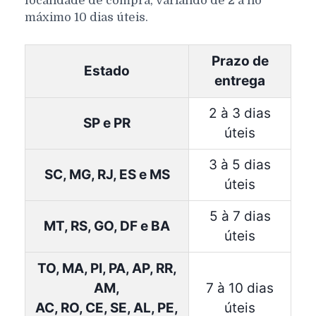
localidade de compra, variando de 2 a no
máximo 10 dias úteis.
Prazo de
Estado
entrega
2 à 3 dias
SP e PR
úteis
3 à 5 dias
SC, MG, RJ, ES e MS
úteis
5 à 7 dias
MT, RS, GO, DF e BA
úteis
TO, MA, PI, PA, AP, RR,
AM,
7 à 10 dias
AC, RO, CE, SE, AL, PE,
úteis