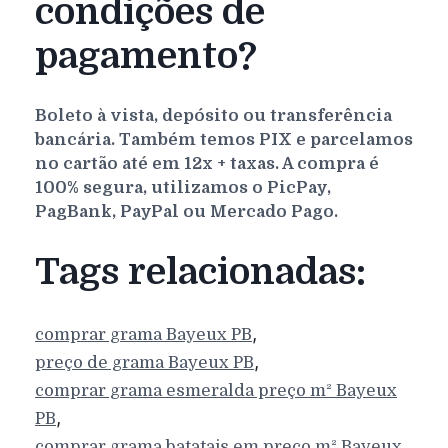
condições de
pagamento?
Boleto à vista, depósito ou transferência
bancária. Também temos PIX e parcelamos
no cartão até em 12x + taxas. A compra é
100% segura, utilizamos o PicPay,
PagBank, PayPal ou Mercado Pago.
Tags relacionadas:
,
comprar grama
Bayeux
PB
,
preço de grama
Bayeux
PB
comprar grama esmeralda preço m²
Bayeux
,
PB
comprar grama batatais em preço m²
Bayeux