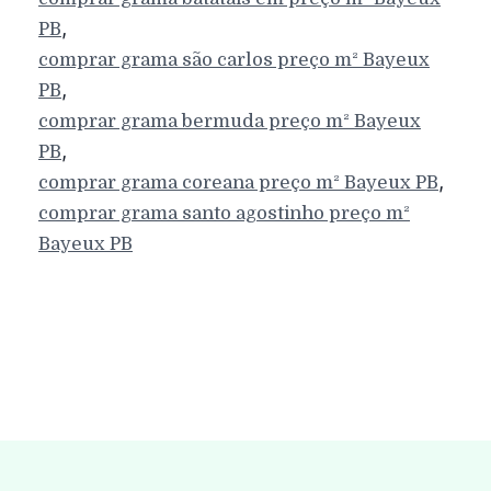
,
PB
comprar grama são carlos preço m²
Bayeux
,
PB
comprar grama bermuda preço m²
Bayeux
,
PB
,
comprar grama coreana preço m²
Bayeux
PB
comprar grama santo agostinho preço m²
Bayeux
PB