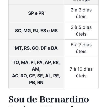
2 à 3 dias
SP e PR
úteis
3 à 5 dias
SC, MG, RJ, ES e MS
úteis
5 à 7 dias
MT, RS, GO, DF e BA
úteis
TO, MA, PI, PA, AP, RR,
AM,
7 à 10 dias
AC, RO, CE, SE, AL, PE,
úteis
PB, RN
Sou de Bernardino