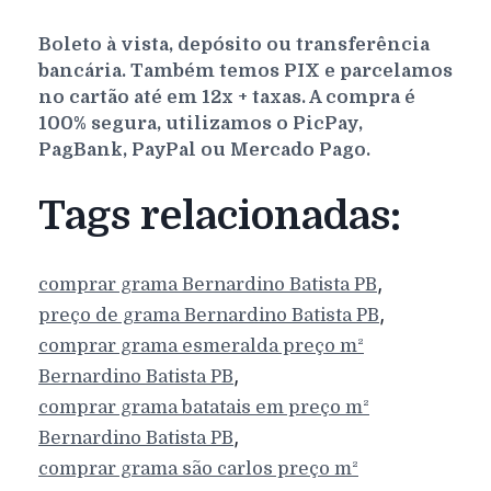
Boleto à vista, depósito ou transferência
bancária. Também temos PIX e parcelamos
no cartão até em 12x + taxas. A compra é
100% segura, utilizamos o PicPay,
PagBank, PayPal ou Mercado Pago.
Tags relacionadas:
,
comprar grama
Bernardino Batista
PB
,
preço de grama
Bernardino Batista
PB
comprar grama esmeralda preço m²
,
Bernardino Batista
PB
comprar grama batatais em preço m²
,
Bernardino Batista
PB
comprar grama são carlos preço m²