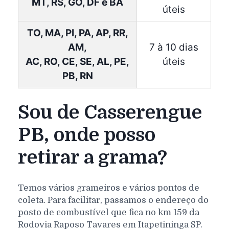
MT, RS, GO, DF e BA
úteis
TO, MA, PI, PA, AP, RR,
AM,
7 à 10 dias
AC, RO, CE, SE, AL, PE,
úteis
PB, RN
Sou de Casserengue
PB, onde posso
retirar a grama?
Temos vários grameiros e vários pontos de
coleta. Para facilitar, passamos o endereço do
posto de combustível que fica no km 159 da
Rodovia Raposo Tavares em Itapetininga SP.