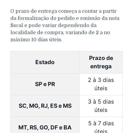
O prazo de entrega começa a contar a partir
da formalização do pedido e emissão da nota
fiscal e pode variar dependendo da
localidade de compra, variando de 2 a no
máximo 10 dias úteis.
Prazo de
Estado
entrega
2 à 3 dias
SP e PR
úteis
3 à 5 dias
SC, MG, RJ, ES e MS
úteis
5 à 7 dias
MT, RS, GO, DF e BA
úteis