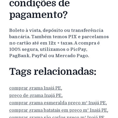
condições de
pagamento?
Boleto à vista, depósito ou transferência
bancária. Também temos PIX e parcelamos
no cartão até em 12x + taxas. A compra é
100% segura, utilizamos o PicPay,
PagBank, PayPal ou Mercado Pago.
Tags relacionadas:
,
comprar grama
Inajá
PE
,
preço de grama
Inajá
PE
,
comprar grama esmeralda preço m²
Inajá
PE
,
comprar grama batatais em preço m²
Inajá
PE
,
comprar grama são carlos preço m²
Inajá
PE