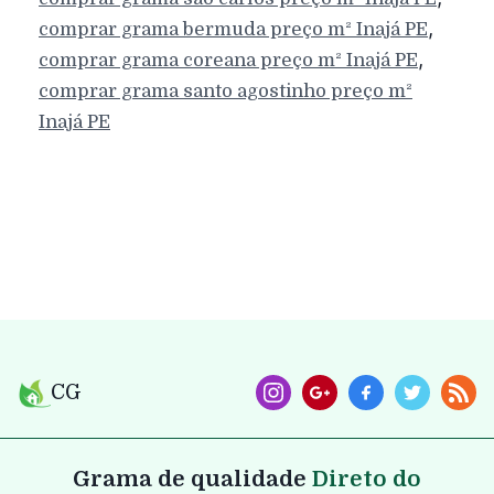
,
comprar grama bermuda preço m²
Inajá
PE
,
comprar grama coreana preço m²
Inajá
PE
comprar grama santo agostinho preço m²
Inajá
PE
CG
Grama de qualidade
Direto do