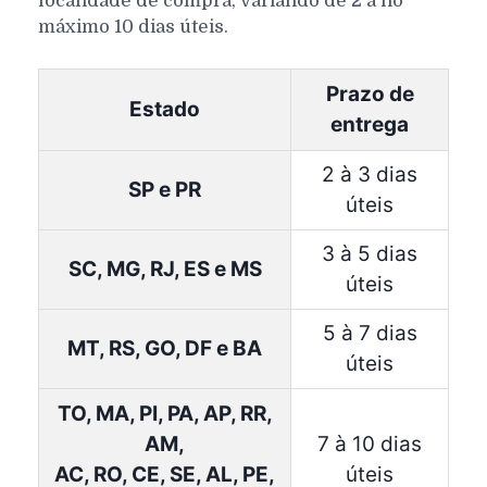
localidade de compra, variando de 2 a no
máximo 10 dias úteis.
Prazo de
Estado
entrega
2 à 3 dias
SP e PR
úteis
3 à 5 dias
SC, MG, RJ, ES e MS
úteis
5 à 7 dias
MT, RS, GO, DF e BA
úteis
TO, MA, PI, PA, AP, RR,
AM,
7 à 10 dias
AC, RO, CE, SE, AL, PE,
úteis