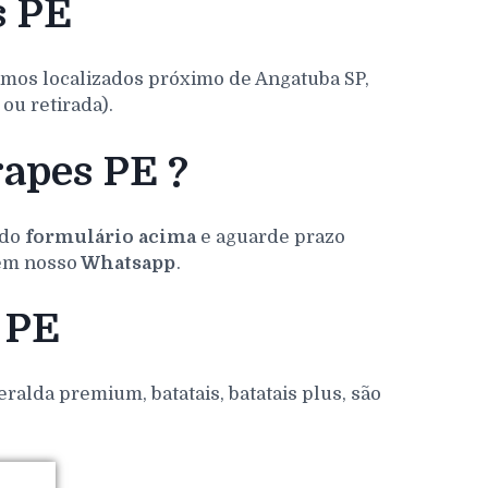
s PE
amos localizados próximo de Angatuba SP,
ou retirada).
rapes PE ?
 do
formulário acima
e aguarde prazo
 em nosso
Whatsapp
.
 PE
alda premium, batatais, batatais plus, são