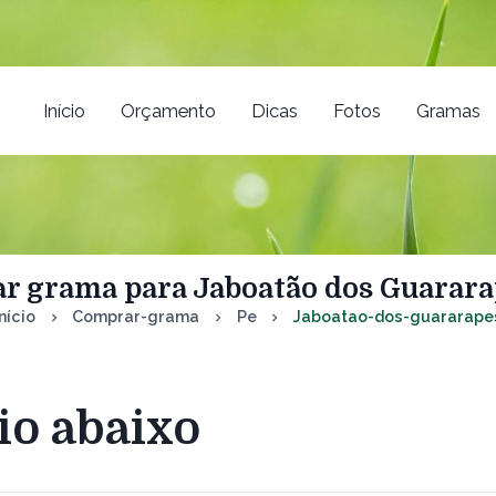
Início
Orçamento
Dicas
Fotos
Gramas
r grama para Jaboatão dos Guararap
Início
Comprar-grama
Pe
Jaboatao-dos-guararape
io abaixo