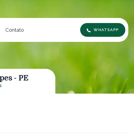
Contato
WHATSAPP
es - PE
s