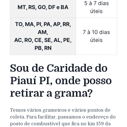
5 à 7 dias
MT, RS, GO, DF e BA
úteis
TO, MA, PI, PA, AP, RR,
AM,
7 à 10 dias
AC, RO, CE, SE, AL, PE,
úteis
PB, RN
Sou de Caridade do
Piauí PI, onde posso
retirar a grama?
Temos vários grameiros e vários pontos de
coleta. Para facilitar, passamos o endereço do
posto de combustível que fica no km 159 da