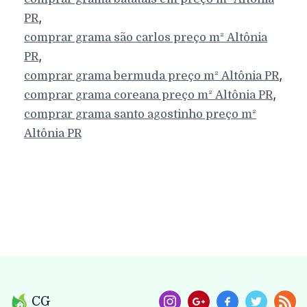
,
PR
comprar grama são carlos preço m²
Altônia
,
PR
,
comprar grama bermuda preço m²
Altônia
PR
,
comprar grama coreana preço m²
Altônia
PR
comprar grama santo agostinho preço m²
Altônia
PR
CG