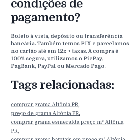
condições de
pagamento?
Boleto à vista, depósito ou transferência
bancária. Também temos PIX e parcelamos
no cartão até em 12x + taxas. A compra é
100% segura, utilizamos o PicPay,
PagBank, PayPal ou Mercado Pago.
Tags relacionadas:
,
comprar grama
Altônia
PR
,
preço de grama
Altônia
PR
comprar grama esmeralda preço m²
Altônia
,
PR
comprar grama batatais em preço m²
Altônia