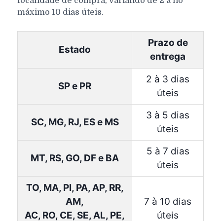
localidade de compra, variando de 2 a no
máximo 10 dias úteis.
Prazo de
Estado
entrega
2 à 3 dias
SP e PR
úteis
3 à 5 dias
SC, MG, RJ, ES e MS
úteis
5 à 7 dias
MT, RS, GO, DF e BA
úteis
TO, MA, PI, PA, AP, RR,
AM,
7 à 10 dias
AC, RO, CE, SE, AL, PE,
úteis