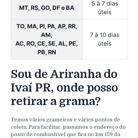
5 à 7 dias
MT, RS, GO, DF e BA
úteis
TO, MA, PI, PA, AP, RR,
AM,
7 à 10 dias
AC, RO, CE, SE, AL, PE,
úteis
PB, RN
Sou de Ariranha do
Ivaí PR, onde posso
retirar a grama?
Temos vários grameiros e vários pontos de
coleta. Para facilitar, passamos o endereço do
posto de combustível que fica no km 159 da