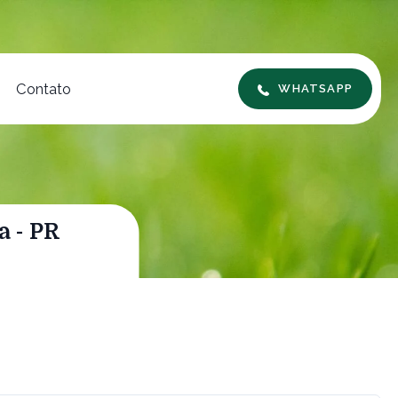
Contato
WHATSAPP
a - PR