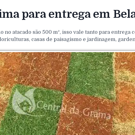
ma para entrega em Bela 
o no atacado são 500 m², isso vale tanto para entrega
loriculturas, casas de paisagismo e jardinagem, gar