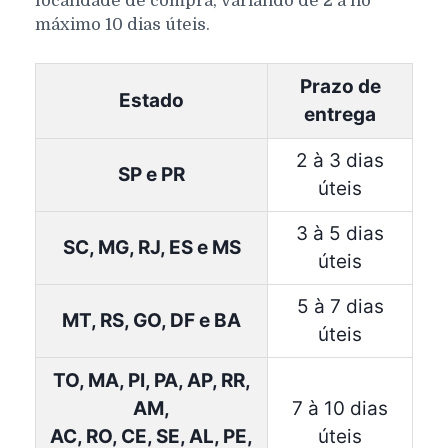
localidade de compra, variando de 2 a no
máximo 10 dias úteis.
Prazo de
Estado
entrega
2 à 3 dias
SP e PR
úteis
3 à 5 dias
SC, MG, RJ, ES e MS
úteis
5 à 7 dias
MT, RS, GO, DF e BA
úteis
TO, MA, PI, PA, AP, RR,
AM,
7 à 10 dias
AC, RO, CE, SE, AL, PE,
úteis