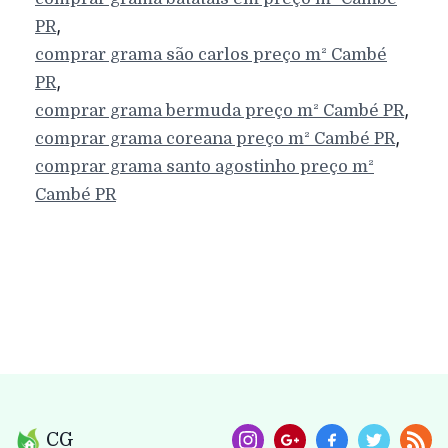
,
PR
comprar grama são carlos preço m²
Cambé
,
PR
,
comprar grama bermuda preço m²
Cambé
PR
,
comprar grama coreana preço m²
Cambé
PR
comprar grama santo agostinho preço m²
Cambé
PR
CG