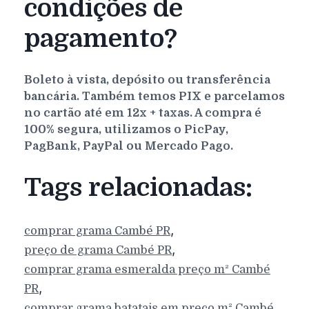
condições de
pagamento?
Boleto à vista, depósito ou transferência
bancária. Também temos PIX e parcelamos
no cartão até em 12x + taxas. A compra é
100% segura, utilizamos o PicPay,
PagBank, PayPal ou Mercado Pago.
Tags relacionadas:
,
comprar grama
Cambé
PR
,
preço de grama
Cambé
PR
comprar grama esmeralda preço m²
Cambé
,
PR
comprar grama batatais em preço m²
Cambé