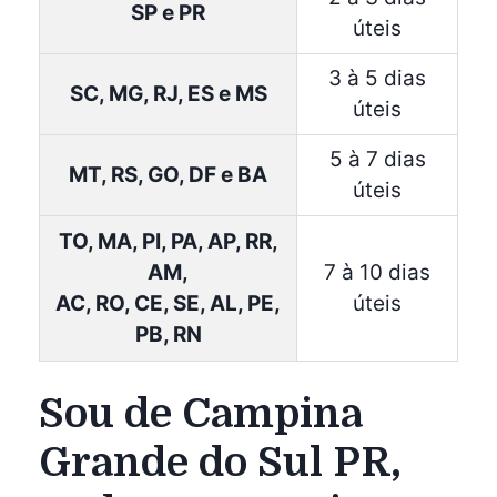
SP e PR
úteis
3 à 5 dias
SC, MG, RJ, ES e MS
úteis
5 à 7 dias
MT, RS, GO, DF e BA
úteis
TO, MA, PI, PA, AP, RR,
AM,
7 à 10 dias
AC, RO, CE, SE, AL, PE,
úteis
PB, RN
Sou de Campina
Grande do Sul PR,