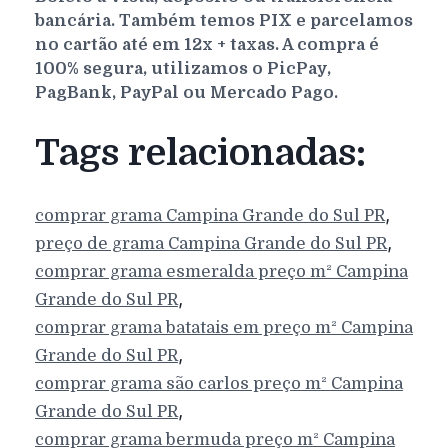
bancária. Também temos PIX e parcelamos
no cartão até em 12x + taxas. A compra é
100% segura, utilizamos o PicPay,
PagBank, PayPal ou Mercado Pago.
Tags relacionadas:
,
comprar grama
Campina Grande do Sul
PR
,
preço de grama
Campina Grande do Sul
PR
comprar grama esmeralda preço m²
Campina
,
Grande do Sul
PR
comprar grama batatais em preço m²
Campina
,
Grande do Sul
PR
comprar grama são carlos preço m²
Campina
,
Grande do Sul
PR
comprar grama bermuda preço m²
Campina