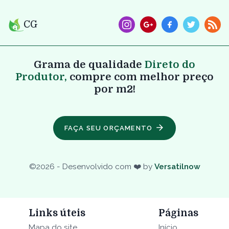
CG
Grama de qualidade
Direto do
Produtor,
compre com melhor preço
por m2!
FAÇA SEU ORÇAMENTO
©
2026
- Desenvolvido com ❤️ by
Versatilnow
Links úteis
Páginas
Mapa do site
Início