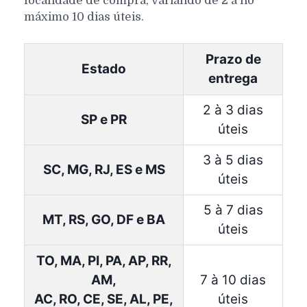
localidade de compra, variando de 2 a no
máximo 10 dias úteis.
Prazo de
Estado
entrega
2 à 3 dias
SP e PR
úteis
3 à 5 dias
SC, MG, RJ, ES e MS
úteis
5 à 7 dias
MT, RS, GO, DF e BA
úteis
TO, MA, PI, PA, AP, RR,
AM,
7 à 10 dias
AC, RO, CE, SE, AL, PE,
úteis